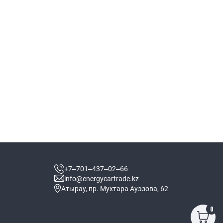
+7‒701‒437‒02‒66
info@energycartrade.kz
Атырау, пр. Мухтара Ауэзова, 62
0