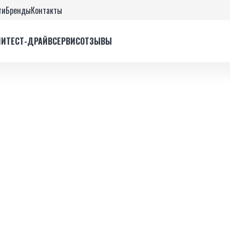
ти
Бренды
Контакты
ИИ
ТЕСТ-ДРАЙВ
СЕРВИС
ОТЗЫВЫ
YD
ZEEKR
VOLKSWAGEN
BAOJUN
LI AUTO