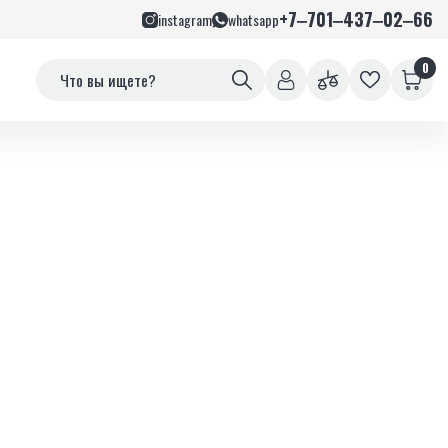
+7‒701‒437‒02‒66
instagram
whatsapp
0